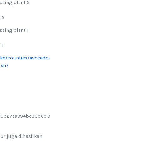
 5
 1
.ke/counties/avocado-
sii/
lur juga dihasilkan