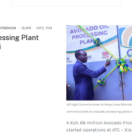
SITINDAON
19.APR
HITS: 1154
ssing Plant
i
UK High Commissioner to Kenya Jane Marriott 
commissioned an avocado processing plant at
A Ksh. 68 million Avocado Pro
started operations at ATC – Kis