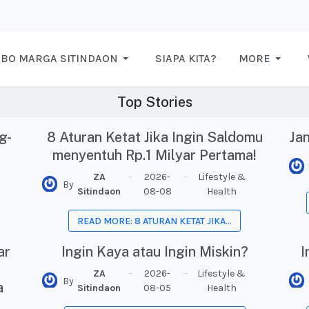
BO MARGA SITINDAON
SIAPA KITA?
MORE
Top Stories
g-
8 Aturan Ketat Jika Ingin Saldomu
Ja
menyentuh Rp.1 Milyar Pertama!
ZA
2026-
Lifestyle &
By
Sitindaon
08-08
Health
READ MORE: 8 ATURAN KETAT JIKA...
ar
Ingin Kaya atau Ingin Miskin?
I
ZA
2026-
Lifestyle &
By
a
Sitindaon
08-05
Health