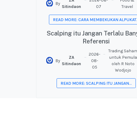
ZA
2026-08-
Food &
By
Sitindaon
07
Travel
READ MORE: CARA MEMBEKUKAN ALPUKAT..
Scalping itu Jangan Terlalu Ban
Referensi
Trading Saha
2026-
ZA
untuk Pemula
By
08-
Sitindaon
oleh R Noto
05
Wodjojo
READ MORE: SCALPING ITU JANGAN...