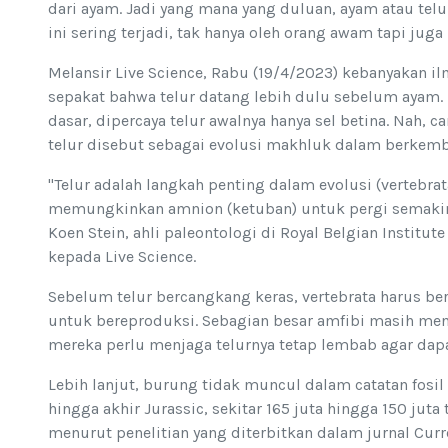
dari ayam. Jadi yang mana yang duluan, ayam atau telu
ini sering terjadi, tak hanya oleh orang awam tapi jug
Melansir Live Science, Rabu (19/4/2023) kebanyakan i
sepakat bahwa telur datang lebih dulu sebelum ayam. 
dasar, dipercaya telur awalnya hanya sel betina. Nah, c
telur disebut sebagai evolusi makhluk dalam berkemb
"Telur adalah langkah penting dalam evolusi (vertebrat
memungkinkan amnion (ketuban) untuk pergi semakin j
Koen Stein, ahli paleontologi di Royal Belgian Institute
kepada Live Science.
Sebelum telur bercangkang keras, vertebrata harus be
untuk bereproduksi. Sebagian besar amfibi masih men
mereka perlu menjaga telurnya tetap lembab agar dapa
Lebih lanjut, burung tidak muncul dalam catatan fosi
hingga akhir Jurassic, sekitar 165 juta hingga 150 juta 
menurut penelitian yang diterbitkan dalam jurnal Curr