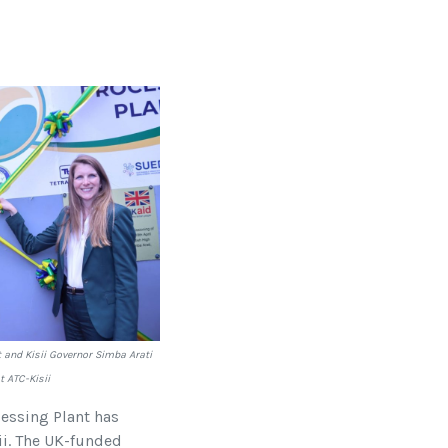
and Kisii Governor Simba Arati
 ATC-Kisii
cessing Plant has
ii. The UK-funded