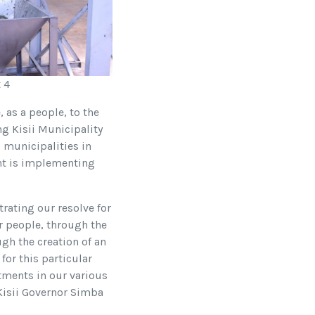
 4
, as a people, to the
ng Kisii Municipality
 municipalities in
t is implementing
rating our resolve for
ur people, through the
gh the creation of an
for this particular
stments in our various
Kisii Governor Simba