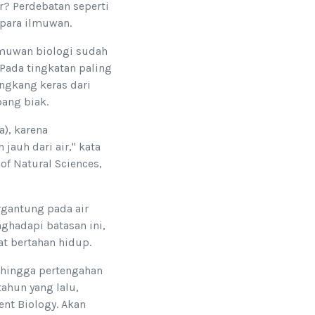
r? Perdebatan seperti
a para ilmuwan.
lmuwan biologi sudah
Pada tingkatan paling
angkang keras dari
ang biak.
a), karena
auh dari air," kata
 of Natural Sciences,
rgantung pada air
ghadapi batasan ini,
t bertahan hidup.
l hingga pertengahan
tahun yang lalu,
ent Biology. Akan