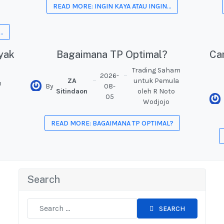
READ MORE: INGIN KAYA ATAU INGIN...
.
yak
Bagaimana TP Optimal?
Ca
Trading Saham
2026-
ZA
untuk Pemula
m
By
08-
Sitindaon
oleh R Noto
05
Wodjojo
READ MORE: BAGAIMANA TP OPTIMAL?
Search
SEARCH