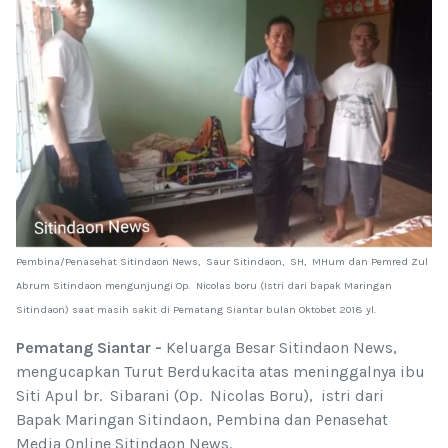
Pembina/Penasehat Sitindaon News, Saur Sitindaon, SH, MHum dan Pemred Zul
Abrum Sitindaon mengunjungi Op. Nicolas boru (Istri dari bapak Maringan
Sitindaon) saat masih sakit di Pematang Siantar bulan Oktobet 2018 yl.
Pematang Siantar -
Keluarga Besar Sitindaon News,
mengucapkan Turut Berdukacita atas meninggalnya ibu
Siti Apul br. Sibarani (Op. Nicolas Boru), istri dari
Bapak Maringan Sitindaon, Pembina dan Penasehat
Media Online Sitindaon News.