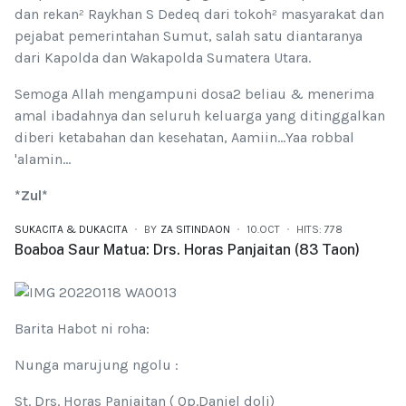
dan rekan² Raykhan S Dedeq dari tokoh² masyarakat dan
pejabat pemerintahan Sumut, salah satu diantaranya
dari Kapolda dan Wakapolda Sumatera Utara.
Semoga Allah mengampuni dosa2 beliau & menerima
amal ibadahnya dan seluruh keluarga yang ditinggalkan
diberi ketabahan dan kesehatan, Aamiin...Yaa robbal
'alamin...
*Zul*
SUKACITA & DUKACITA
BY
ZA SITINDAON
10.OCT
HITS: 778
Boaboa Saur Matua: Drs. Horas Panjaitan (83 Taon)
Barita Habot ni roha:
Nunga marujung ngolu :
St. Drs. Horas Panjaitan ( Op.Daniel doli)