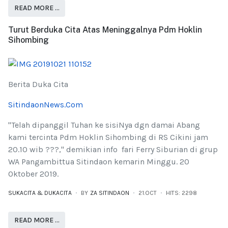
READ MORE …
Turut Berduka Cita Atas Meninggalnya Pdm Hoklin
Sihombing
Berita Duka Cita
SitindaonNews.Com
"Telah dipanggil Tuhan ke sisiNya dgn damai Abang
kami tercinta Pdm Hoklin Sihombing di RS Cikini jam
20.10 wib ???," demikian info fari Ferry Siburian di grup
WA Pangambittua Sitindaon kemarin Minggu. 20
Oktober 2019.
SUKACITA & DUKACITA
BY
ZA SITINDAON
21.OCT
HITS: 2298
READ MORE …