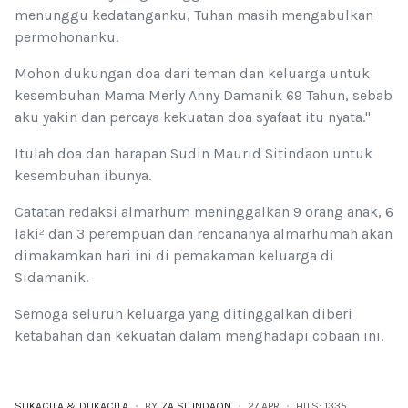
menunggu kedatanganku, Tuhan masih mengabulkan
permohonanku.
Mohon dukungan doa dari teman dan keluarga untuk
kesembuhan Mama Merly Anny Damanik 69 Tahun, sebab
aku yakin dan percaya kekuatan doa syafaat itu nyata."
Itulah doa dan harapan Sudin Maurid Sitindaon untuk
kesembuhan ibunya.
Catatan redaksi almarhum meninggalkan 9 orang anak, 6
laki² dan 3 perempuan dan rencananya almarhumah akan
dimakamkan hari ini di pemakaman keluarga di
Sidamanik.
Semoga seluruh keluarga yang ditinggalkan diberi
ketabahan dan kekuatan dalam menghadapi cobaan ini.
SUKACITA & DUKACITA
BY
ZA SITINDAON
27.APR
HITS: 1335